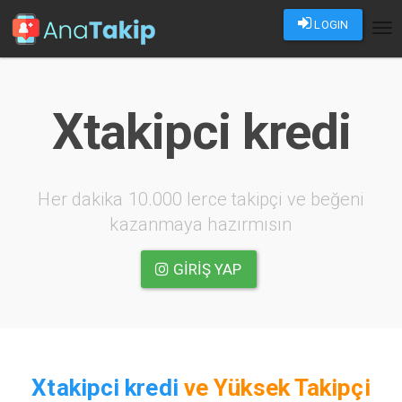
LOGIN
Tog
nav
Xtakipci kredi
Her dakika 10.000 lerce takipçi ve beğeni
kazanmaya hazırmısın
GIRIŞ YAP
Xtakipci kredi
ve
Yüksek Takipçi