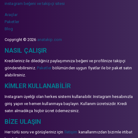
instagram beğeni ve takipçi sitesi
Araçlar
Paketler
Blog
Copyright © 2026
anatakip.com
NASIL ÇALIŞIR
Kredileriniz ile dilediğiniz paylaşımınıza beğeni ve profilinize takipçi
gönderebilirsiniz.
Paketler
bölümünden uygun fiyatlar ile bir paket satın
alabilirsiniz.
KIMLER KULLANABILIR
Instagram üyeliği olan herkes sistemi kullanabilir. Instagram hesabınızla
giriş yapın ve hemen kullanmaya başlayın. Kullanım ücretsizdir. Kredi
satın almadıkça hiçbir ücret ödemezsiniz.
BIZE ULAŞIN
Her türlü soru ve görüşleriniz için
İletişim
kanallarımızdan bizimle irtibat