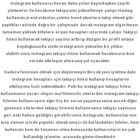
Instagram kullanıcısı henüz daha yolun başındayken çeşitli
yöntemler ile hesabının takipçisini yükseltmeye çalışır.Hastag
kullanımı,trend videolar,çekimi trend akımlara takip etmek gibi
yaptıkları aslında doğru bir çalışmadır.Ancak instagram algoritması
tamamen yüksek kitlelere erişen hesapları üzerinde çalışır.Takipçi
hilesi kullanarak takipçi sayınız arttırıp düzgün bir profil ortaya
koyduğunuzda sizde instagramın yükselen bir yıldızı
olabilirsiniz.Instagram takipçi hilesi kullanmak hesabınızın kısa
sürede etkileşim almasına yol açacaktır.
Sadece fenomen olmak için düşünmeyin.Birçok yeni işletme dahi
instagram hesapları için takipçi hilesi kullanıp hesaplarını
etkileşime hızlı sokmaktadır. Peki bu instagram takipçi hilesi
kullanmanın zararı oluyor mu?Güvenilir sitelerden instagram takipçi
hilesini kullanırsanız eğer hiç bir sorun yaşamazsanız ancak diğer
güvensiz sitelerden takipçi hilesini kullanırsanız takipçi sayınızın
geri eski haline geldiğini görebilirsiniz.İnstagram, kullanıcılarının
kısa zaman içinde popüler olmak amacı ile kullandıkları hileler, hem
kullanımı hem de fonomen olma konusunda kullanıcıların en çok
kullandığı işlemler arasında gösterilmektedir.