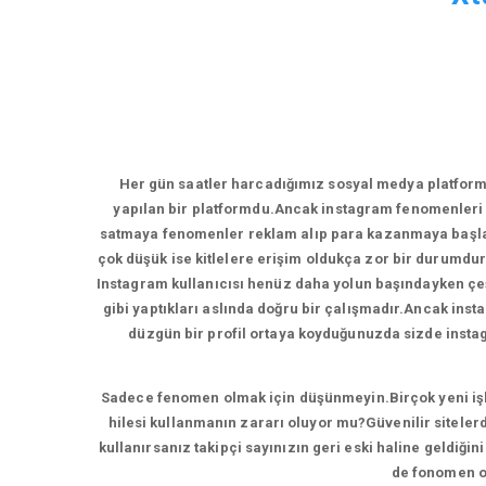
Her gün saatler harcadığımız sosyal medya platform
yapılan bir platformdu.Ancak instagram fenomenleri 
satmaya fenomenler reklam alıp para kazanmaya başladı
çok düşük ise kitlelere erişim oldukça zor bir durumdur
Instagram kullanıcısı henüz daha yolun başındayken çeşi
gibi yaptıkları aslında doğru bir çalışmadır.Ancak inst
düzgün bir profil ortaya koyduğunuzda sizde instagr
Sadece fenomen olmak için düşünmeyin.Birçok yeni işlet
hilesi kullanmanın zararı oluyor mu?Güvenilir sitelerd
kullanırsanız takipçi sayınızın geri eski haline geldiği
de fonomen ol