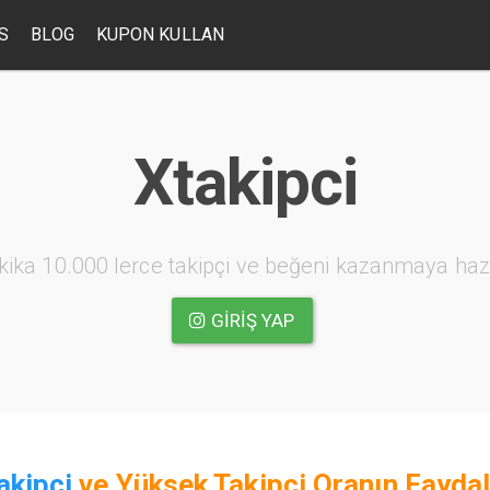
S
BLOG
KUPON KULLAN
Xtakipci
kika 10.000 lerce takipçi ve beğeni kazanmaya haz
GIRIŞ YAP
akipci
ve
Yüksek Takipçi Oranın Faydal