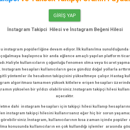
GIRIŞ YAP
İnstagram Takipci Hilesi ve İnstagram Beğeni Hilesi
u instagram popülerliğine devam ediyor.
İlk kullanılma sunulduğunda
çoğalmaya başlayınca bir anda eğlence amaçlı yapılan platform ticari
.Haliyle kullanıcıların çoğunluğu fenomen olma veya ticaret yapma e
. Instagram hesapları kullanıcıların gece gündüz doğal yollarla artt
tli yöntemler ile hesabının takipçisini yükseltmeye çalışır.Hastag ku
agram algoritması tamamen yüksek kitlelere erişen hesapları üzerinde ça
amın yükselen bir yıldızı olabilirsiniz.Instagram takipçi hilesi kull
açacaktır.
me dahi instagram hesapları için takipçi hilesi kullanıp hesaplarını 
en instagram takipçi hilesini kullanırsanız eğer hiç bir sorun yaşama
ni görebilirsiniz.İnstagram, kullanıcılarının kısa zaman içinde popüler
ma konusunda kullanıcıların en çok kullandığı işlemler arasında gös