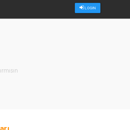
LOGIN
ırmısın
arı