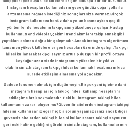
takipçileri çok düşük ise kitlelere erişim oldukça zor bir durumdur.
Instagram hesapları kullanıcıların gece gündüz doğal yollarla
arttırmasına rağmen istediğiniz sonuçları size vermez.Birçok
Instagram kullanıcısı henüz daha yolun başındayken çeşitli
yöntemler ile hesabının takipçisini yükseltmeye çalışır.Hastag
kullanımı,trend videolar,çekimi trend akımlara takip etmek gibi
yaptıkları aslında doğru bir çalışmadır.Ancak instagram algoritması
tamamen yüksek kitlelere erişen hesapları üzerinde çalışır.Takipçi
hilesi kullanarak takipçi sayınız arttırıp düzgün bir profil ortaya
koyduğunuzda sizde instagramın yükselen bir yıldızı
olabilirsiniz.Instagram takipçi hilesi kullanmak hesabınızın kısa
sürede etkileşim almasına yol açacaktır.
Sadece fenomen olmak için düşünmeyin.Birçok yeni işletme dahi
instagram hesapları için takipçi hilesi kullanıp hesaplarını
etkileşime hızlı sokmaktadır. Peki bu instagram takipçi hilesi
kullanmanın zararı oluyor mu?Güvenilir sitelerden instagram takipçi
hilesini kullanırsanız eğer hiç bir sorun yaşamazsanız ancak diğer
güvensiz sitelerden takipçi hilesini kullanırsanız takipçi sayınızın
geri eski haline geldiğini görebilirsiniz.İnstagram, kullanıcılarının