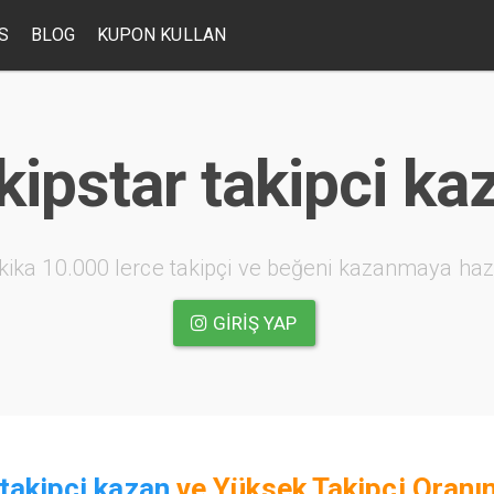
S
BLOG
KUPON KULLAN
kipstar takipci ka
kika 10.000 lerce takipçi ve beğeni kazanmaya haz
GIRIŞ YAP
takipci kazan
ve
Yüksek Takipçi Oranın