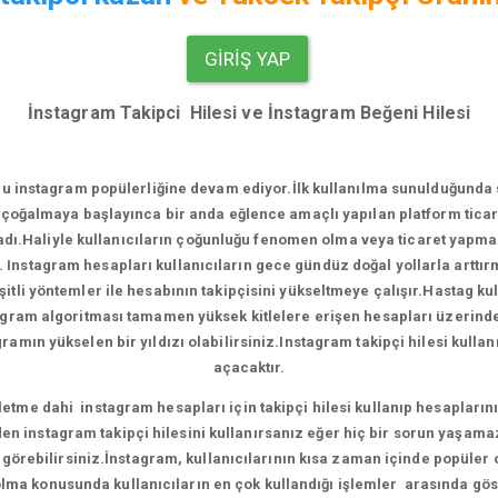
GIRIŞ YAP
İnstagram Takipci Hilesi ve İnstagram Beğeni Hilesi
u instagram popülerliğine devam ediyor.
İlk kullanılma sunulduğunda
çoğalmaya başlayınca bir anda eğlence amaçlı yapılan platform ticari
.Haliyle kullanıcıların çoğunluğu fenomen olma veya ticaret yapma e
. Instagram hesapları kullanıcıların gece gündüz doğal yollarla artt
tli yöntemler ile hesabının takipçisini yükseltmeye çalışır.Hastag ku
agram algoritması tamamen yüksek kitlelere erişen hesapları üzerinde ça
amın yükselen bir yıldızı olabilirsiniz.Instagram takipçi hilesi kull
açacaktır.
me dahi instagram hesapları için takipçi hilesi kullanıp hesaplarını 
en instagram takipçi hilesini kullanırsanız eğer hiç bir sorun yaşama
ni görebilirsiniz.İnstagram, kullanıcılarının kısa zaman içinde popüler
ma konusunda kullanıcıların en çok kullandığı işlemler arasında gös