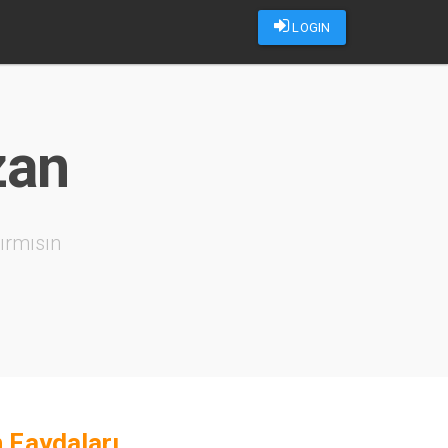
LOGIN
zan
ırmısın
 Faydaları