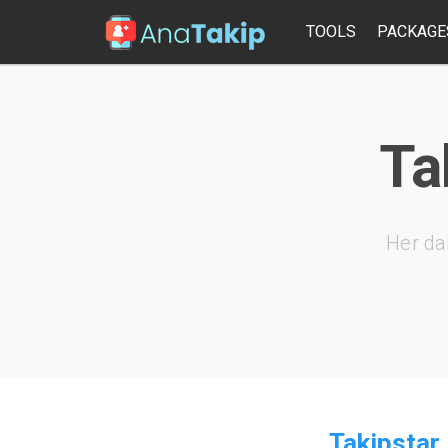
TOOLS
PACKAGE
Ta
Her da
Takipstar 