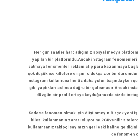
Her gün saatler harcadığımız sosyal medya platform
yapılan bir platformdu.Ancak instagram fenomenleri 
satmaya fenomenler reklam alıp para kazanmaya başladı
çok düşük ise kitlelere erişim oldukça zor bir durumdur
Instagram kullanıcısı henüz daha yolun başındayken çeşi
gibi yaptıkları aslında doğru bir çalışmadır.Ancak inst
düzgün bir profil ortaya koyduğunuzda sizde instagr
Sadece fenomen olmak için düşünmeyin.Birçok yeni işlet
hilesi kullanmanın zararı oluyor mu?Güvenilir sitelerd
kullanırsanız takipçi sayınızın geri eski haline geldiği
de fonomen ol