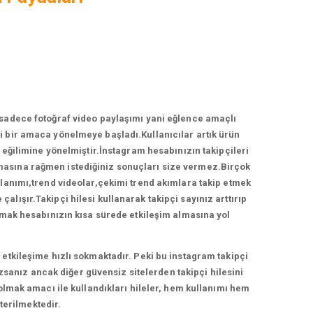
 sadece fotoğraf video paylaşımı yani eğlence amaçlı
 bir amaca yönelmeye başladı.Kullanıcılar artık ürün
ğilimine yönelmiştir.İnstagram hesabınızın takipçileri
ırmasına rağmen istediğiniz sonuçları size vermez.Birçok
llanımı,trend videolar,çekimi trend akımlara takip etmek
lışır.Takipçi hilesi kullanarak takipçi sayınız arttırıp
anmak hesabınızın kısa sürede etkileşim almasına yol
etkileşime hızlı sokmaktadır. Peki bu instagram takipçi
zsanız ancak diğer güvensiz sitelerden takipçi hilesini
 olmak amacı ile kullandıkları hileler, hem kullanımı hem
terilmektedir.