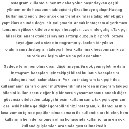
Instagram kullanıcısı henüz daha yolun başındayken çeşitli
yöntemler ile hesabının takipçisini yükseltmeye çalışır.Hastag
kullanımı,trend videolar,çekimi trend akımlara takip etmek gibi
yaptıkları aslında doğru bir çalışmadır.Ancak instagram algoritması
tamamen yüksek kitlelere erişen hesapları üzerinde çalışır.Takipçi
hilesi kullanarak takipçi sayınız arttırıp düzgün bir profil ortaya
koyduğunuzda sizde instagramın yükselen bir yıldızı
olabilirsiniz.Instagram takipçi hilesi kullanmak hesabınızın kısa
sürede etkileşim almasına yol açacaktır.
Sadece fenomen olmak için düşünmeyin.Birçok yeni işletme dahi
instagram hesapları için takipçi hilesi kullanıp hesaplarını
etkileşime hızlı sokmaktadır. Peki bu instagram takipçi hilesi
kullanmanın zararı oluyor mu?Güvenilir sitelerden instagram takipçi
hilesini kullanırsanız eğer hiç bir sorun yaşamazsanız ancak diğer
güvensiz sitelerden takipçi hilesini kullanırsanız takipçi sayınızın
geri eski haline geldiğini görebilirsiniz.İnstagram, kullanıcılarının
kısa zaman içinde popüler olmak amacı ile kullandıkları hileler, hem
kullanımı hem de fonomen olma konusunda kullanıcıların en çok
kullandığı işlemler arasında gösterilmektedir.