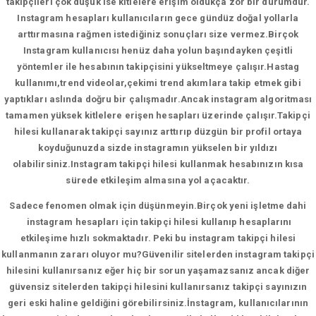
takipçileri çok düşük ise kitlelere erişim oldukça zor bir durumdur.
Instagram hesapları kullanıcıların gece gündüz doğal yollarla
arttırmasına rağmen istediğiniz sonuçları size vermez.Birçok
Instagram kullanıcısı henüz daha yolun başındayken çeşitli
yöntemler ile hesabının takipçisini yükseltmeye çalışır.Hastag
kullanımı,trend videolar,çekimi trend akımlara takip etmek gibi
yaptıkları aslında doğru bir çalışmadır.Ancak instagram algoritması
tamamen yüksek kitlelere erişen hesapları üzerinde çalışır.Takipçi
hilesi kullanarak takipçi sayınız arttırıp düzgün bir profil ortaya
koyduğunuzda sizde instagramın yükselen bir yıldızı
olabilirsiniz.Instagram takipçi hilesi kullanmak hesabınızın kısa
sürede etkileşim almasına yol açacaktır.
Sadece fenomen olmak için düşünmeyin.Birçok yeni işletme dahi
instagram hesapları için takipçi hilesi kullanıp hesaplarını
etkileşime hızlı sokmaktadır. Peki bu instagram takipçi hilesi
kullanmanın zararı oluyor mu?Güvenilir sitelerden instagram takipçi
hilesini kullanırsanız eğer hiç bir sorun yaşamazsanız ancak diğer
güvensiz sitelerden takipçi hilesini kullanırsanız takipçi sayınızın
geri eski haline geldiğini görebilirsiniz.İnstagram, kullanıcılarının