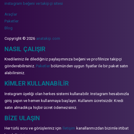
instagram beğeni ve takipçi sitesi
Araçlar
Paketler
Blog
Copyright © 2026
anatakip.com
NASIL ÇALIŞIR
Kredileriniz ile dilediğiniz paylaşımınıza beğeni ve profilinize takipçi
gönderebilirsiniz.
Paketler
bölümünden uygun fiyatlar ile bir paket satın
alabilirsiniz.
KIMLER KULLANABILIR
Instagram üyeliği olan herkes sistemi kullanabilir. Instagram hesabınızla
giriş yapın ve hemen kullanmaya başlayın. Kullanım ücretsizdir. Kredi
satın almadıkça hiçbir ücret ödemezsiniz.
BIZE ULAŞIN
Her türlü soru ve görüşleriniz için
İletişim
kanallarımızdan bizimle irtibat