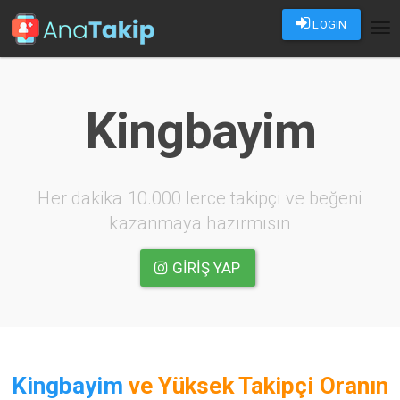
LOGIN
Tog
nav
Kingbayim
Her dakika 10.000 lerce takipçi ve beğeni
kazanmaya hazırmısın
GIRIŞ YAP
Kingbayim
ve
Yüksek Takipçi Oranın