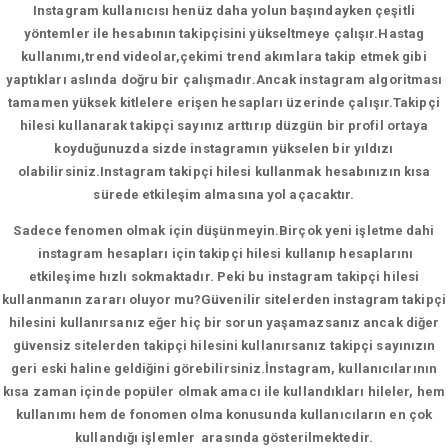
Instagram kullanıcısı henüz daha yolun başındayken çeşitli
yöntemler ile hesabının takipçisini yükseltmeye çalışır.Hastag
kullanımı,trend videolar,çekimi trend akımlara takip etmek gibi
yaptıkları aslında doğru bir çalışmadır.Ancak instagram algoritması
tamamen yüksek kitlelere erişen hesapları üzerinde çalışır.Takipçi
hilesi kullanarak takipçi sayınız arttırıp düzgün bir profil ortaya
koyduğunuzda sizde instagramın yükselen bir yıldızı
olabilirsiniz.Instagram takipçi hilesi kullanmak hesabınızın kısa
sürede etkileşim almasına yol açacaktır.
Sadece fenomen olmak için düşünmeyin.Birçok yeni işletme dahi
instagram hesapları için takipçi hilesi kullanıp hesaplarını
etkileşime hızlı sokmaktadır. Peki bu instagram takipçi hilesi
kullanmanın zararı oluyor mu?Güvenilir sitelerden instagram takipçi
hilesini kullanırsanız eğer hiç bir sorun yaşamazsanız ancak diğer
güvensiz sitelerden takipçi hilesini kullanırsanız takipçi sayınızın
geri eski haline geldiğini görebilirsiniz.İnstagram, kullanıcılarının
kısa zaman içinde popüler olmak amacı ile kullandıkları hileler, hem
kullanımı hem de fonomen olma konusunda kullanıcıların en çok
kullandığı işlemler arasında gösterilmektedir.