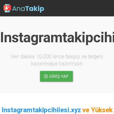
Instagramtakipcihi
Her dakika 10.000 lerce takipçi ve beğeni
kazanmaya hazırmısın
GIRIŞ YAP
Instagramtakipcihilesi.xyz
ve
Yüksek