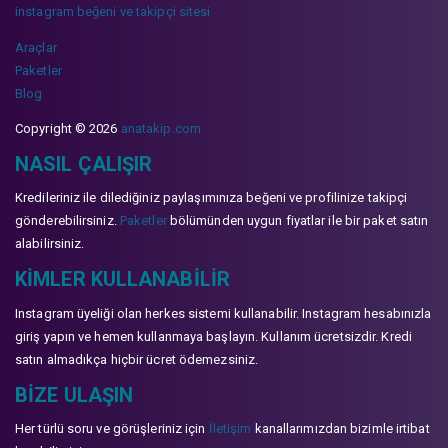
instagram beğeni ve takipçi sitesi
Araçlar
Paketler
Blog
Copyright © 2026
anatakip.com
NASIL ÇALIŞIR
Kredileriniz ile dilediğiniz paylaşımınıza beğeni ve profilinize takipçi
gönderebilirsiniz.
Paketler
bölümünden uygun fiyatlar ile bir paket satın
alabilirsiniz.
KIMLER KULLANABILIR
Instagram üyeliği olan herkes sistemi kullanabilir. Instagram hesabınızla
giriş yapın ve hemen kullanmaya başlayın. Kullanım ücretsizdir. Kredi
satın almadıkça hiçbir ücret ödemezsiniz.
BIZE ULAŞIN
Her türlü soru ve görüşleriniz için
İletişim
kanallarımızdan bizimle irtibat