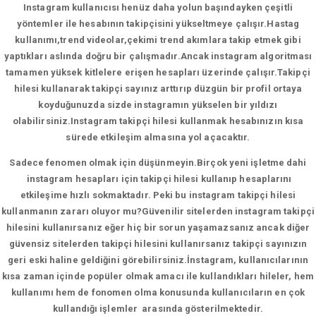
Instagram kullanıcısı henüz daha yolun başındayken çeşitli
yöntemler ile hesabının takipçisini yükseltmeye çalışır.Hastag
kullanımı,trend videolar,çekimi trend akımlara takip etmek gibi
yaptıkları aslında doğru bir çalışmadır.Ancak instagram algoritması
tamamen yüksek kitlelere erişen hesapları üzerinde çalışır.Takipçi
hilesi kullanarak takipçi sayınız arttırıp düzgün bir profil ortaya
koyduğunuzda sizde instagramın yükselen bir yıldızı
olabilirsiniz.Instagram takipçi hilesi kullanmak hesabınızın kısa
sürede etkileşim almasına yol açacaktır.
Sadece fenomen olmak için düşünmeyin.Birçok yeni işletme dahi
instagram hesapları için takipçi hilesi kullanıp hesaplarını
etkileşime hızlı sokmaktadır. Peki bu instagram takipçi hilesi
kullanmanın zararı oluyor mu?Güvenilir sitelerden instagram takipçi
hilesini kullanırsanız eğer hiç bir sorun yaşamazsanız ancak diğer
güvensiz sitelerden takipçi hilesini kullanırsanız takipçi sayınızın
geri eski haline geldiğini görebilirsiniz.İnstagram, kullanıcılarının
kısa zaman içinde popüler olmak amacı ile kullandıkları hileler, hem
kullanımı hem de fonomen olma konusunda kullanıcıların en çok
kullandığı işlemler arasında gösterilmektedir.