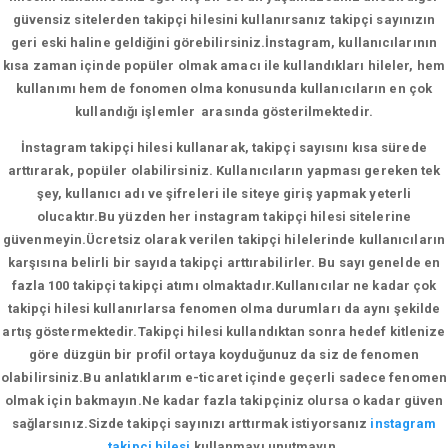
güvensiz sitelerden takipçi hilesini kullanırsanız takipçi sayınızın
geri eski haline geldiğini görebilirsiniz.İnstagram, kullanıcılarının
kısa zaman içinde popüler olmak amacı ile kullandıkları hileler, hem
kullanımı hem de fonomen olma konusunda kullanıcıların en çok
kullandığı işlemler arasında gösterilmektedir.
İnstagram takipçi hilesi kullanarak, takipçi sayısını kısa sürede
arttırarak, popüler olabilirsiniz. Kullanıcıların yapması gereken tek
şey, kullanıcı adı ve şifreleri ile siteye giriş yapmak yeterli
olucaktır.Bu yüzden her instagram takipçi hilesi sitelerine
güvenmeyin.Ücretsiz olarak verilen takipçi hilelerinde kullanıcıların
karşısına belirli bir sayıda takipçi arttırabilirler. Bu sayı genelde en
fazla 100 takipçi takipçi atımı olmaktadır.Kullanıcılar ne kadar çok
takipçi hilesi kullanırlarsa fenomen olma durumları da aynı şekilde
artış göstermektedir.Takipçi hilesi kullandıktan sonra hedef kitlenize
göre düzgün bir profil ortaya koyduğunuz da siz de fenomen
olabilirsiniz.Bu anlatıklarım e-ticaret içinde geçerli sadece fenomen
olmak için bakmayın.Ne kadar fazla takipçiniz olursa o kadar güven
sağlarsınız.Sizde takipçi sayınızı arttırmak istiyorsanız
instagram
takipçi hilesi
kullanmayı unutmayın.