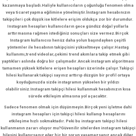
kazanmaya başladı.Haliyle kullanıcıların çoğunluğu fenomen olma
veya ticaret yapma eğilimine yönelmiştir.İnstagram hesabınızın
takipçileri çok düşük ise kitlelere erişim oldukça zor bir durumdur.
Instagram hesapları kullanıcıların gece gündüz doğal yollarla
arttırmasına rağmen istediğiniz sonuçları size vermez.Birçok
Instagram kullanıcısı henüz daha yolun başındayken çeşitli
yöntemler ile hesabının takipçisini yükseltmeye çalışır.Hastag
kullanımı,trend videolar,çekimi trend akımlara takip etmek gibi
yaptıkları aslında doğru bir çalışmadır.Ancak instagram algoritması
tamamen yüksek kitlelere erişen hesapları üzerinde çalışır.Takipçi
hilesi kullanarak takipçi sayınız arttırıp düzgün bir profil ortaya
koyduğunuzda sizde instagramın yükselen bir yıldızı
olabilirsiniz.Instagram takipçi hilesi kullanmak hesabınızın kısa
sürede etkileşim almasına yol açacaktır.
Sadece fenomen olmak için düşünmeyin.Birçok yeni işletme dahi
instagram hesapları için takipçi hilesi kullanıp hesaplarını
etkileşime hızlı sokmaktadır. Peki bu instagram takipçi hilesi
kullanmanın zararı oluyor mu?Güvenilir sitelerden instagram takipçi
hilesini kullanırsanız eğer hiç bir sorun yaşamazsanız ancak diğer