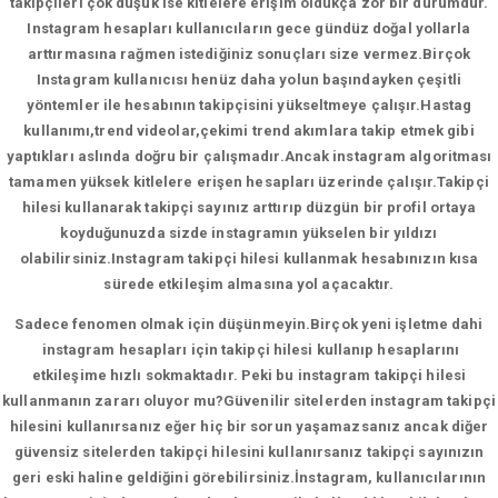
takipçileri çok düşük ise kitlelere erişim oldukça zor bir durumdur.
Instagram hesapları kullanıcıların gece gündüz doğal yollarla
arttırmasına rağmen istediğiniz sonuçları size vermez.Birçok
Instagram kullanıcısı henüz daha yolun başındayken çeşitli
yöntemler ile hesabının takipçisini yükseltmeye çalışır.Hastag
kullanımı,trend videolar,çekimi trend akımlara takip etmek gibi
yaptıkları aslında doğru bir çalışmadır.Ancak instagram algoritması
tamamen yüksek kitlelere erişen hesapları üzerinde çalışır.Takipçi
hilesi kullanarak takipçi sayınız arttırıp düzgün bir profil ortaya
koyduğunuzda sizde instagramın yükselen bir yıldızı
olabilirsiniz.Instagram takipçi hilesi kullanmak hesabınızın kısa
sürede etkileşim almasına yol açacaktır.
Sadece fenomen olmak için düşünmeyin.Birçok yeni işletme dahi
instagram hesapları için takipçi hilesi kullanıp hesaplarını
etkileşime hızlı sokmaktadır. Peki bu instagram takipçi hilesi
kullanmanın zararı oluyor mu?Güvenilir sitelerden instagram takipçi
hilesini kullanırsanız eğer hiç bir sorun yaşamazsanız ancak diğer
güvensiz sitelerden takipçi hilesini kullanırsanız takipçi sayınızın
geri eski haline geldiğini görebilirsiniz.İnstagram, kullanıcılarının