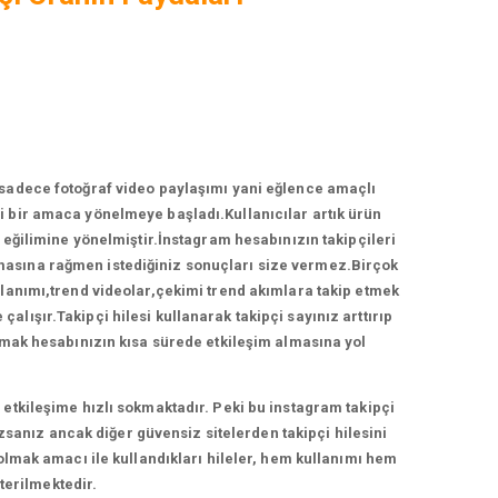
 sadece fotoğraf video paylaşımı yani eğlence amaçlı
 bir amaca yönelmeye başladı.Kullanıcılar artık ürün
ğilimine yönelmiştir.İnstagram hesabınızın takipçileri
ırmasına rağmen istediğiniz sonuçları size vermez.Birçok
llanımı,trend videolar,çekimi trend akımlara takip etmek
lışır.Takipçi hilesi kullanarak takipçi sayınız arttırıp
anmak hesabınızın kısa sürede etkileşim almasına yol
etkileşime hızlı sokmaktadır. Peki bu instagram takipçi
zsanız ancak diğer güvensiz sitelerden takipçi hilesini
 olmak amacı ile kullandıkları hileler, hem kullanımı hem
terilmektedir.