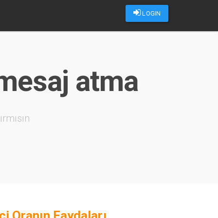
LOGIN
 mesaj atma
ırmısın
çi Oranın Faydaları