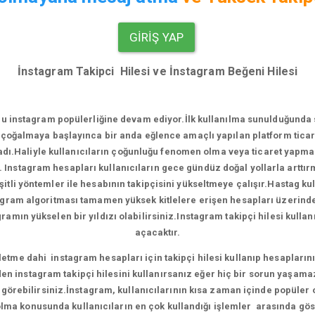
GIRIŞ YAP
İnstagram Takipci Hilesi ve İnstagram Beğeni Hilesi
u instagram popülerliğine devam ediyor.
İlk kullanılma sunulduğunda
çoğalmaya başlayınca bir anda eğlence amaçlı yapılan platform ticari
.Haliyle kullanıcıların çoğunluğu fenomen olma veya ticaret yapma e
. Instagram hesapları kullanıcıların gece gündüz doğal yollarla artt
tli yöntemler ile hesabının takipçisini yükseltmeye çalışır.Hastag ku
agram algoritması tamamen yüksek kitlelere erişen hesapları üzerinde ça
amın yükselen bir yıldızı olabilirsiniz.Instagram takipçi hilesi kull
açacaktır.
me dahi instagram hesapları için takipçi hilesi kullanıp hesaplarını 
en instagram takipçi hilesini kullanırsanız eğer hiç bir sorun yaşama
ni görebilirsiniz.İnstagram, kullanıcılarının kısa zaman içinde popüler
ma konusunda kullanıcıların en çok kullandığı işlemler arasında gös