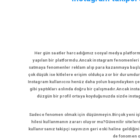
Her gün saatler harcadığımız sosyal medya platform
yapılan bir platformdu.Ancak instagram fenomenleri 
satmaya fenomenler reklam alıp para kazanmaya başladı
çok düşük ise kitlelere erişim oldukça zor bir durumdur
Instagram kullanıcısı henüz daha yolun başındayken çeşi
gibi yaptıkları aslında doğru bir çalışmadır.Ancak inst
düzgün bir profil ortaya koyduğunuzda sizde instagr
Sadece fenomen olmak için düşünmeyin.Birçok yeni işlet
hilesi kullanmanın zararı oluyor mu?Güvenilir sitelerd
kullanırsanız takipçi sayınızın geri eski haline geldiği
de fonomen ol