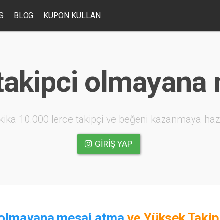
S
BLOG
KUPON KULLAN
takipci olmayana
kika 10.000 lerce takipçi ve beğeni kazanmaya haz
GIRIŞ YAP
 olmayana mesaj atma
ve
Yüksek Takip