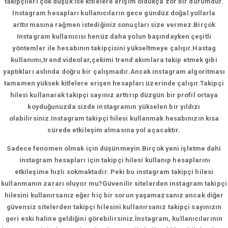
takipçileri çok düşük ise kitlelere erişim oldukça zor bir durumdur.
Instagram hesapları kullanıcıların gece gündüz doğal yollarla
arttırmasına rağmen istediğiniz sonuçları size vermez.Birçok
Instagram kullanıcısı henüz daha yolun başındayken çeşitli
yöntemler ile hesabının takipçisini yükseltmeye çalışır.Hastag
kullanımı,trend videolar,çekimi trend akımlara takip etmek gibi
yaptıkları aslında doğru bir çalışmadır.Ancak instagram algoritması
tamamen yüksek kitlelere erişen hesapları üzerinde çalışır.Takipçi
hilesi kullanarak takipçi sayınız arttırıp düzgün bir profil ortaya
koyduğunuzda sizde instagramın yükselen bir yıldızı
olabilirsiniz.Instagram takipçi hilesi kullanmak hesabınızın kısa
sürede etkileşim almasına yol açacaktır.
Sadece fenomen olmak için düşünmeyin.Birçok yeni işletme dahi
instagram hesapları için takipçi hilesi kullanıp hesaplarını
etkileşime hızlı sokmaktadır. Peki bu instagram takipçi hilesi
kullanmanın zararı oluyor mu?Güvenilir sitelerden instagram takipçi
hilesini kullanırsanız eğer hiç bir sorun yaşamazsanız ancak diğer
güvensiz sitelerden takipçi hilesini kullanırsanız takipçi sayınızın
geri eski haline geldiğini görebilirsiniz.İnstagram, kullanıcılarının