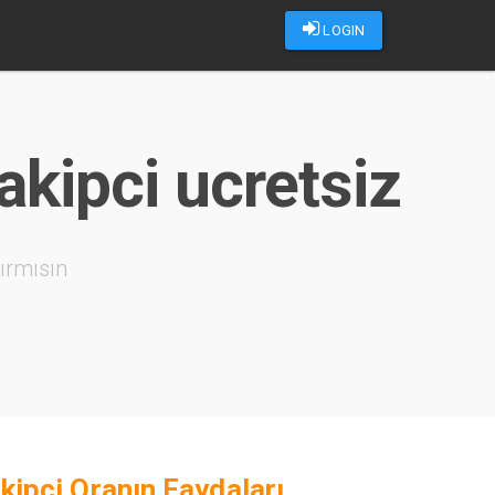
LOGIN
kipci ucretsiz
ırmısın
kipçi Oranın Faydaları