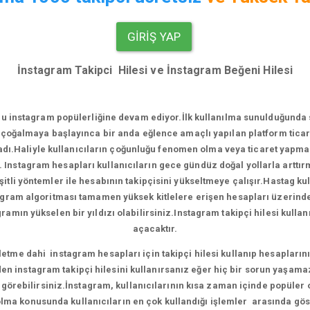
GIRIŞ YAP
İnstagram Takipci Hilesi ve İnstagram Beğeni Hilesi
u instagram popülerliğine devam ediyor.
İlk kullanılma sunulduğunda
çoğalmaya başlayınca bir anda eğlence amaçlı yapılan platform ticari
.Haliyle kullanıcıların çoğunluğu fenomen olma veya ticaret yapma e
. Instagram hesapları kullanıcıların gece gündüz doğal yollarla artt
tli yöntemler ile hesabının takipçisini yükseltmeye çalışır.Hastag ku
agram algoritması tamamen yüksek kitlelere erişen hesapları üzerinde ça
amın yükselen bir yıldızı olabilirsiniz.Instagram takipçi hilesi kull
açacaktır.
me dahi instagram hesapları için takipçi hilesi kullanıp hesaplarını 
en instagram takipçi hilesini kullanırsanız eğer hiç bir sorun yaşama
ni görebilirsiniz.İnstagram, kullanıcılarının kısa zaman içinde popüler
ma konusunda kullanıcıların en çok kullandığı işlemler arasında gös