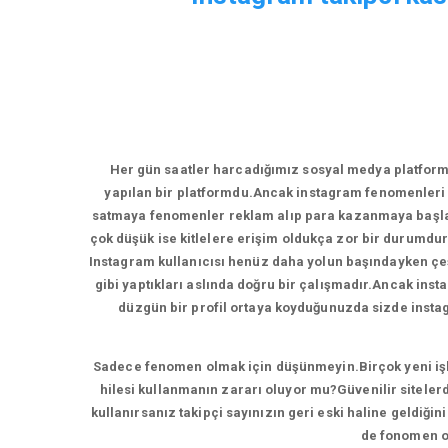
Her gün saatler harcadığımız sosyal medya platform
yapılan bir platformdu.Ancak instagram fenomenleri 
satmaya fenomenler reklam alıp para kazanmaya başladı
çok düşük ise kitlelere erişim oldukça zor bir durumdur
Instagram kullanıcısı henüz daha yolun başındayken çeşi
gibi yaptıkları aslında doğru bir çalışmadır.Ancak inst
düzgün bir profil ortaya koyduğunuzda sizde instagr
Sadece fenomen olmak için düşünmeyin.Birçok yeni işlet
hilesi kullanmanın zararı oluyor mu?Güvenilir sitelerd
kullanırsanız takipçi sayınızın geri eski haline geldiği
de fonomen ol