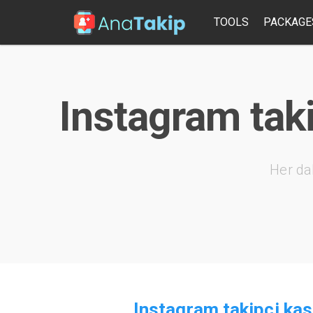
TOOLS
PACKAGE
Instagram tak
Her da
Instagram takipci kas