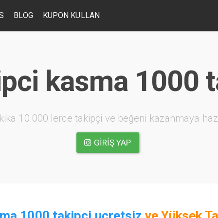
S
BLOG
KUPON KULLAN
ipci kasma 1000 ta
kika 10.000 lerce takipçi ve beğeni kazanmaya haz
GIRIŞ YAP
ma 1000 takipci ucretsiz
ve
Yüksek Ta