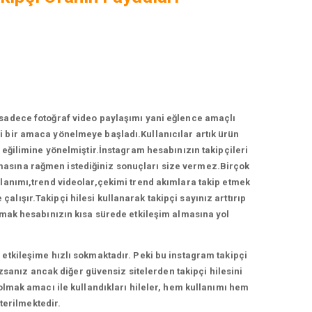
 sadece fotoğraf video paylaşımı yani eğlence amaçlı
 bir amaca yönelmeye başladı.Kullanıcılar artık ürün
ğilimine yönelmiştir.İnstagram hesabınızın takipçileri
ırmasına rağmen istediğiniz sonuçları size vermez.Birçok
llanımı,trend videolar,çekimi trend akımlara takip etmek
lışır.Takipçi hilesi kullanarak takipçi sayınız arttırıp
anmak hesabınızın kısa sürede etkileşim almasına yol
etkileşime hızlı sokmaktadır. Peki bu instagram takipçi
zsanız ancak diğer güvensiz sitelerden takipçi hilesini
 olmak amacı ile kullandıkları hileler, hem kullanımı hem
terilmektedir.