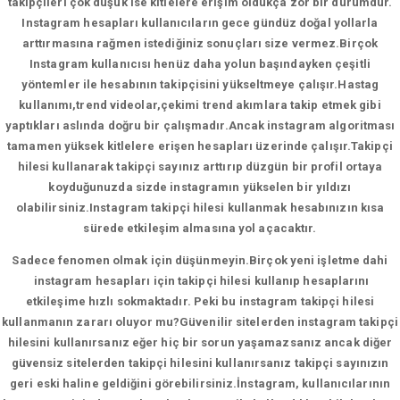
takipçileri çok düşük ise kitlelere erişim oldukça zor bir durumdur.
Instagram hesapları kullanıcıların gece gündüz doğal yollarla
arttırmasına rağmen istediğiniz sonuçları size vermez.Birçok
Instagram kullanıcısı henüz daha yolun başındayken çeşitli
yöntemler ile hesabının takipçisini yükseltmeye çalışır.Hastag
kullanımı,trend videolar,çekimi trend akımlara takip etmek gibi
yaptıkları aslında doğru bir çalışmadır.Ancak instagram algoritması
tamamen yüksek kitlelere erişen hesapları üzerinde çalışır.Takipçi
hilesi kullanarak takipçi sayınız arttırıp düzgün bir profil ortaya
koyduğunuzda sizde instagramın yükselen bir yıldızı
olabilirsiniz.Instagram takipçi hilesi kullanmak hesabınızın kısa
sürede etkileşim almasına yol açacaktır.
Sadece fenomen olmak için düşünmeyin.Birçok yeni işletme dahi
instagram hesapları için takipçi hilesi kullanıp hesaplarını
etkileşime hızlı sokmaktadır. Peki bu instagram takipçi hilesi
kullanmanın zararı oluyor mu?Güvenilir sitelerden instagram takipçi
hilesini kullanırsanız eğer hiç bir sorun yaşamazsanız ancak diğer
güvensiz sitelerden takipçi hilesini kullanırsanız takipçi sayınızın
geri eski haline geldiğini görebilirsiniz.İnstagram, kullanıcılarının