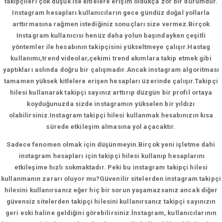
takipçileri çok düşük ise kitlelere erişim oldukça zor bir durumdur.
Instagram hesapları kullanıcıların gece gündüz doğal yollarla
arttırmasına rağmen istediğiniz sonuçları size vermez.Birçok
Instagram kullanıcısı henüz daha yolun başındayken çeşitli
yöntemler ile hesabının takipçisini yükseltmeye çalışır.Hastag
kullanımı,trend videolar,çekimi trend akımlara takip etmek gibi
yaptıkları aslında doğru bir çalışmadır.Ancak instagram algoritması
tamamen yüksek kitlelere erişen hesapları üzerinde çalışır.Takipçi
hilesi kullanarak takipçi sayınız arttırıp düzgün bir profil ortaya
koyduğunuzda sizde instagramın yükselen bir yıldızı
olabilirsiniz.Instagram takipçi hilesi kullanmak hesabınızın kısa
sürede etkileşim almasına yol açacaktır.
Sadece fenomen olmak için düşünmeyin.Birçok yeni işletme dahi
instagram hesapları için takipçi hilesi kullanıp hesaplarını
etkileşime hızlı sokmaktadır. Peki bu instagram takipçi hilesi
kullanmanın zararı oluyor mu?Güvenilir sitelerden instagram takipçi
hilesini kullanırsanız eğer hiç bir sorun yaşamazsanız ancak diğer
güvensiz sitelerden takipçi hilesini kullanırsanız takipçi sayınızın
geri eski haline geldiğini görebilirsiniz.İnstagram, kullanıcılarının