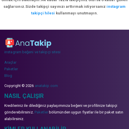
sağlarsınız.Sizde takipçi sayınızı arttırmak istiyorsanız
instagram
takipçi hilesi
kullanmayı unutmayın.
instagram beğeni ve takipçi sitesi
Araçlar
Paketler
Blog
Copyright © 2026
anatakip.com
NASIL ÇALIŞIR
Kredileriniz ile dilediğiniz paylaşımınıza beğeni ve profilinize takipçi
gönderebilirsiniz.
Paketler
bölümünden uygun fiyatlar ile bir paket satın
alabilirsiniz.