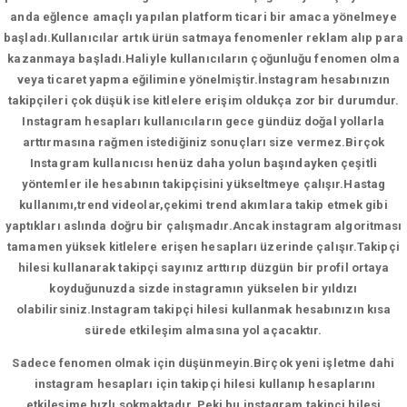
anda eğlence amaçlı yapılan platform ticari bir amaca yönelmeye
başladı.Kullanıcılar artık ürün satmaya fenomenler reklam alıp para
kazanmaya başladı.Haliyle kullanıcıların çoğunluğu fenomen olma
veya ticaret yapma eğilimine yönelmiştir.İnstagram hesabınızın
takipçileri çok düşük ise kitlelere erişim oldukça zor bir durumdur.
Instagram hesapları kullanıcıların gece gündüz doğal yollarla
arttırmasına rağmen istediğiniz sonuçları size vermez.Birçok
Instagram kullanıcısı henüz daha yolun başındayken çeşitli
yöntemler ile hesabının takipçisini yükseltmeye çalışır.Hastag
kullanımı,trend videolar,çekimi trend akımlara takip etmek gibi
yaptıkları aslında doğru bir çalışmadır.Ancak instagram algoritması
tamamen yüksek kitlelere erişen hesapları üzerinde çalışır.Takipçi
hilesi kullanarak takipçi sayınız arttırıp düzgün bir profil ortaya
koyduğunuzda sizde instagramın yükselen bir yıldızı
olabilirsiniz.Instagram takipçi hilesi kullanmak hesabınızın kısa
sürede etkileşim almasına yol açacaktır.
Sadece fenomen olmak için düşünmeyin.Birçok yeni işletme dahi
instagram hesapları için takipçi hilesi kullanıp hesaplarını
etkileşime hızlı sokmaktadır. Peki bu instagram takipçi hilesi