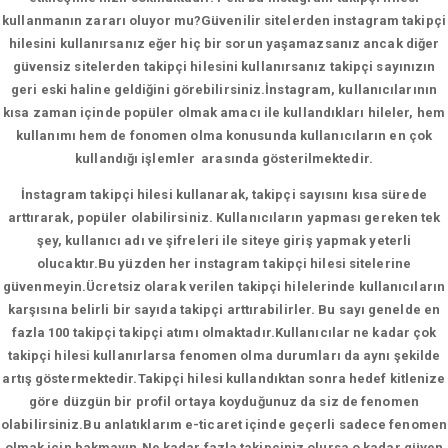
kullanmanın zararı oluyor mu?Güvenilir sitelerden instagram takipçi
hilesini kullanırsanız eğer hiç bir sorun yaşamazsanız ancak diğer
güvensiz sitelerden takipçi hilesini kullanırsanız takipçi sayınızın
geri eski haline geldiğini görebilirsiniz.İnstagram, kullanıcılarının
kısa zaman içinde popüler olmak amacı ile kullandıkları hileler, hem
kullanımı hem de fonomen olma konusunda kullanıcıların en çok
kullandığı işlemler arasında gösterilmektedir.
İnstagram takipçi hilesi kullanarak, takipçi sayısını kısa sürede
arttırarak, popüler olabilirsiniz. Kullanıcıların yapması gereken tek
şey, kullanıcı adı ve şifreleri ile siteye giriş yapmak yeterli
olucaktır.Bu yüzden her instagram takipçi hilesi sitelerine
güvenmeyin.Ücretsiz olarak verilen takipçi hilelerinde kullanıcıların
karşısına belirli bir sayıda takipçi arttırabilirler. Bu sayı genelde en
fazla 100 takipçi takipçi atımı olmaktadır.Kullanıcılar ne kadar çok
takipçi hilesi kullanırlarsa fenomen olma durumları da aynı şekilde
artış göstermektedir.Takipçi hilesi kullandıktan sonra hedef kitlenize
göre düzgün bir profil ortaya koyduğunuz da siz de fenomen
olabilirsiniz.Bu anlatıklarım e-ticaret içinde geçerli sadece fenomen
olmak için bakmayın.Ne kadar fazla takipçiniz olursa o kadar güven