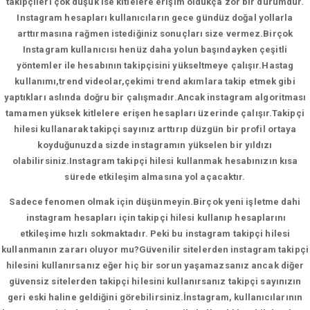
takipçileri çok düşük ise kitlelere erişim oldukça zor bir durumdur.
Instagram hesapları kullanıcıların gece gündüz doğal yollarla
arttırmasına rağmen istediğiniz sonuçları size vermez.Birçok
Instagram kullanıcısı henüz daha yolun başındayken çeşitli
yöntemler ile hesabının takipçisini yükseltmeye çalışır.Hastag
kullanımı,trend videolar,çekimi trend akımlara takip etmek gibi
yaptıkları aslında doğru bir çalışmadır.Ancak instagram algoritması
tamamen yüksek kitlelere erişen hesapları üzerinde çalışır.Takipçi
hilesi kullanarak takipçi sayınız arttırıp düzgün bir profil ortaya
koyduğunuzda sizde instagramın yükselen bir yıldızı
olabilirsiniz.Instagram takipçi hilesi kullanmak hesabınızın kısa
sürede etkileşim almasına yol açacaktır.
Sadece fenomen olmak için düşünmeyin.Birçok yeni işletme dahi
instagram hesapları için takipçi hilesi kullanıp hesaplarını
etkileşime hızlı sokmaktadır. Peki bu instagram takipçi hilesi
kullanmanın zararı oluyor mu?Güvenilir sitelerden instagram takipçi
hilesini kullanırsanız eğer hiç bir sorun yaşamazsanız ancak diğer
güvensiz sitelerden takipçi hilesini kullanırsanız takipçi sayınızın
geri eski haline geldiğini görebilirsiniz.İnstagram, kullanıcılarının