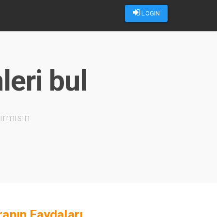
LOGIN
eri bul
ırmısın
ranın Faydaları