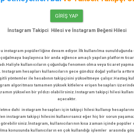
GIRIŞ YAP
İnstagram Takipci Hilesi ve İnstagram Beğeni Hilesi
u instagram popülerliğine devam ediyor.
İlk kullanılma sunulduğunda
çoğalmaya başlayınca bir anda eğlence amaçlı yapılan platform ticari
.Haliyle kullanıcıların çoğunluğu fenomen olma veya ticaret yapma e
. Instagram hesapları kullanıcıların gece gündüz doğal yollarla artt
tli yöntemler ile hesabının takipçisini yükseltmeye çalışır.Hastag ku
agram algoritması tamamen yüksek kitlelere erişen hesapları üzerinde ça
amın yükselen bir yıldızı olabilirsiniz.Instagram takipçi hilesi kull
açacaktır.
me dahi instagram hesapları için takipçi hilesi kullanıp hesaplarını 
en instagram takipçi hilesini kullanırsanız eğer hiç bir sorun yaşama
ni görebilirsiniz.İnstagram, kullanıcılarının kısa zaman içinde popüler
ma konusunda kullanıcıların en çok kullandığı işlemler arasında gös