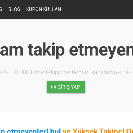
S
BLOG
KUPON KULLAN
ram takip etmeyenl
kika 10.000 lerce takipçi ve beğeni kazanmaya haz
GIRIŞ YAP
p etmeyenleri bul
ve
Yüksek Takipçi O