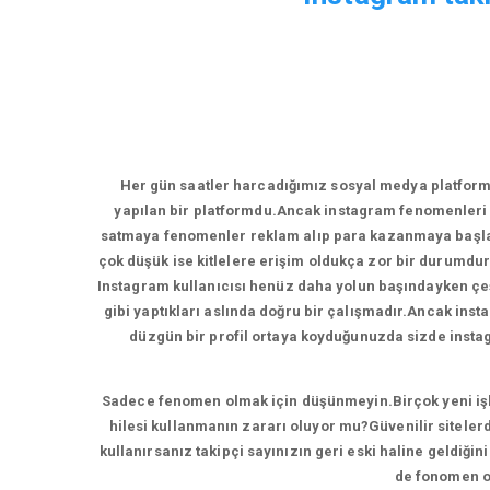
Her gün saatler harcadığımız sosyal medya platform
yapılan bir platformdu.Ancak instagram fenomenleri 
satmaya fenomenler reklam alıp para kazanmaya başladı
çok düşük ise kitlelere erişim oldukça zor bir durumdur
Instagram kullanıcısı henüz daha yolun başındayken çeşi
gibi yaptıkları aslında doğru bir çalışmadır.Ancak inst
düzgün bir profil ortaya koyduğunuzda sizde instagr
Sadece fenomen olmak için düşünmeyin.Birçok yeni işlet
hilesi kullanmanın zararı oluyor mu?Güvenilir sitelerd
kullanırsanız takipçi sayınızın geri eski haline geldiği
de fonomen ol