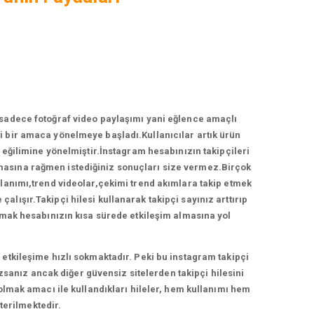
 sadece fotoğraf video paylaşımı yani eğlence amaçlı
 bir amaca yönelmeye başladı.Kullanıcılar artık ürün
ğilimine yönelmiştir.İnstagram hesabınızın takipçileri
ırmasına rağmen istediğiniz sonuçları size vermez.Birçok
llanımı,trend videolar,çekimi trend akımlara takip etmek
lışır.Takipçi hilesi kullanarak takipçi sayınız arttırıp
anmak hesabınızın kısa sürede etkileşim almasına yol
etkileşime hızlı sokmaktadır. Peki bu instagram takipçi
zsanız ancak diğer güvensiz sitelerden takipçi hilesini
 olmak amacı ile kullandıkları hileler, hem kullanımı hem
terilmektedir.