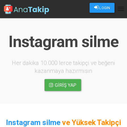
LOGIN
Tog
nav
Instagram silme
Her dakika 10.000 lerce takipçi ve beğeni
kazanmaya hazırmısın
GIRIŞ YAP
Instagram silme
ve
Yüksek Takipçi