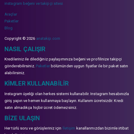
instagram beğeni ve takipçi sitesi
Araçlar
Paketler
Blog
Copyright © 2026
anatakip.com
NASIL ÇALIŞIR
Kredileriniz ile dilediğiniz paylaşımınıza beğeni ve profilinize takipçi
gönderebilirsiniz.
Paketler
bölümünden uygun fiyatlar ile bir paket satın
alabilirsiniz.
KIMLER KULLANABILIR
Instagram üyeliği olan herkes sistemi kullanabilir. Instagram hesabınızla
giriş yapın ve hemen kullanmaya başlayın. Kullanım ücretsizdir. Kredi
satın almadıkça hiçbir ücret ödemezsiniz.
BIZE ULAŞIN
Her türlü soru ve görüşleriniz için
İletişim
kanallarımızdan bizimle irtibat