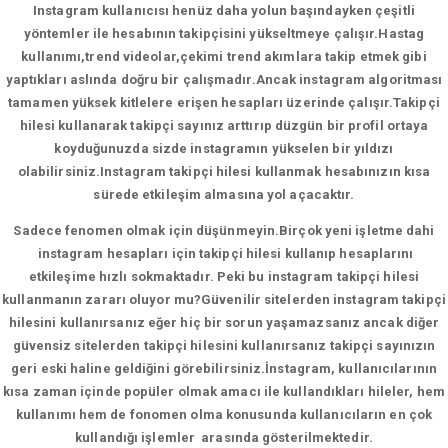
Instagram kullanıcısı henüz daha yolun başındayken çeşitli
yöntemler ile hesabının takipçisini yükseltmeye çalışır.Hastag
kullanımı,trend videolar,çekimi trend akımlara takip etmek gibi
yaptıkları aslında doğru bir çalışmadır.Ancak instagram algoritması
tamamen yüksek kitlelere erişen hesapları üzerinde çalışır.Takipçi
hilesi kullanarak takipçi sayınız arttırıp düzgün bir profil ortaya
koyduğunuzda sizde instagramın yükselen bir yıldızı
olabilirsiniz.Instagram takipçi hilesi kullanmak hesabınızın kısa
sürede etkileşim almasına yol açacaktır.
Sadece fenomen olmak için düşünmeyin.Birçok yeni işletme dahi
instagram hesapları için takipçi hilesi kullanıp hesaplarını
etkileşime hızlı sokmaktadır. Peki bu instagram takipçi hilesi
kullanmanın zararı oluyor mu?Güvenilir sitelerden instagram takipçi
hilesini kullanırsanız eğer hiç bir sorun yaşamazsanız ancak diğer
güvensiz sitelerden takipçi hilesini kullanırsanız takipçi sayınızın
geri eski haline geldiğini görebilirsiniz.İnstagram, kullanıcılarının
kısa zaman içinde popüler olmak amacı ile kullandıkları hileler, hem
kullanımı hem de fonomen olma konusunda kullanıcıların en çok
kullandığı işlemler arasında gösterilmektedir.