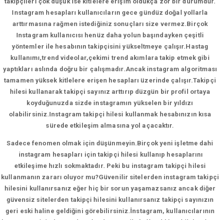
takipçileri çok düşük ise kitlelere erişim oldukça zor bir durumdur.
Instagram hesapları kullanıcıların gece gündüz doğal yollarla
arttırmasına rağmen istediğiniz sonuçları size vermez.Birçok
Instagram kullanıcısı henüz daha yolun başındayken çeşitli
yöntemler ile hesabının takipçisini yükseltmeye çalışır.Hastag
kullanımı,trend videolar,çekimi trend akımlara takip etmek gibi
yaptıkları aslında doğru bir çalışmadır.Ancak instagram algoritması
tamamen yüksek kitlelere erişen hesapları üzerinde çalışır.Takipçi
hilesi kullanarak takipçi sayınız arttırıp düzgün bir profil ortaya
koyduğunuzda sizde instagramın yükselen bir yıldızı
olabilirsiniz.Instagram takipçi hilesi kullanmak hesabınızın kısa
sürede etkileşim almasına yol açacaktır.
Sadece fenomen olmak için düşünmeyin.Birçok yeni işletme dahi
instagram hesapları için takipçi hilesi kullanıp hesaplarını
etkileşime hızlı sokmaktadır. Peki bu instagram takipçi hilesi
kullanmanın zararı oluyor mu?Güvenilir sitelerden instagram takipçi
hilesini kullanırsanız eğer hiç bir sorun yaşamazsanız ancak diğer
güvensiz sitelerden takipçi hilesini kullanırsanız takipçi sayınızın
geri eski haline geldiğini görebilirsiniz.İnstagram, kullanıcılarının