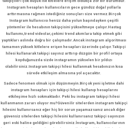
takipçileri çok düşük ise kitlelere erişim oldukça zor bir durumdur.
Instagram hesapları kullanıcıların gece gündüz doğal yollarla
arttırmasına rağmen istediğiniz sonuçları size vermez.Birçok
Instagram kullanıcısı henüz daha yolun başındayken çeşitli
yöntemler ile hesabının takipçisini yükseltmeye çalışır.Hastag
kullanımı,trend videolar,çekimi trend akımlara takip etmek gibi
yaptıkları aslında doğru bir çalışmadır.Ancak instagram algoritması
tamamen yüksek kitlelere erişen hesapları üzerinde çalışır.Takipçi
hilesi kullanarak takipçi sayınız arttırıp düzgün bir profil ortaya
koyduğunuzda sizde instagramın yükselen bir yıldızı
olabilirsiniz.Instagram takipçi hilesi kullanmak hesabınızın kısa
sürede etkileşim almasına yol açacaktır.
Sadece fenomen olmak için düşünmeyin.Birçok yeni işletme dahi
instagram hesapları için takipçi hilesi kullanıp hesaplarını
etkileşime hızlı sokmaktadır. Peki bu instagram takipçi hilesi
kullanmanın zararı oluyor mu?Güvenilir sitelerden instagram takipçi
hilesini kullanırsanız eğer hiç bir sorun yaşamazsanız ancak diğer
güvensiz sitelerden takipçi hilesini kullanırsanız takipçi sayınızın
geri eski haline geldiğini görebilirsiniz.İnstagram, kullanıcılarının