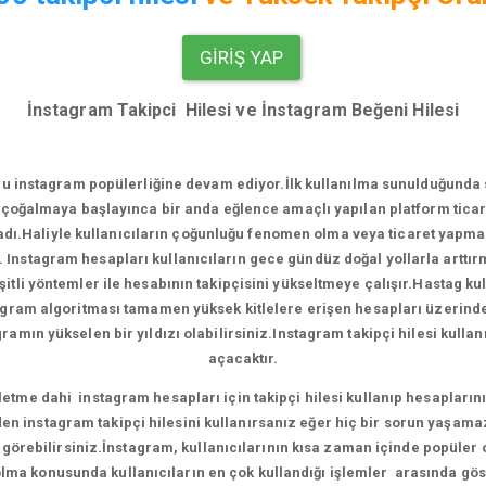
GIRIŞ YAP
İnstagram Takipci Hilesi ve İnstagram Beğeni Hilesi
u instagram popülerliğine devam ediyor.
İlk kullanılma sunulduğunda
çoğalmaya başlayınca bir anda eğlence amaçlı yapılan platform ticari
.Haliyle kullanıcıların çoğunluğu fenomen olma veya ticaret yapma e
. Instagram hesapları kullanıcıların gece gündüz doğal yollarla artt
tli yöntemler ile hesabının takipçisini yükseltmeye çalışır.Hastag ku
agram algoritması tamamen yüksek kitlelere erişen hesapları üzerinde ça
amın yükselen bir yıldızı olabilirsiniz.Instagram takipçi hilesi kull
açacaktır.
me dahi instagram hesapları için takipçi hilesi kullanıp hesaplarını 
en instagram takipçi hilesini kullanırsanız eğer hiç bir sorun yaşama
ni görebilirsiniz.İnstagram, kullanıcılarının kısa zaman içinde popüler
ma konusunda kullanıcıların en çok kullandığı işlemler arasında gös