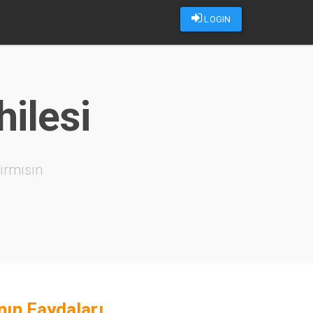
LOGIN
hilesi
ırmısın
nın Faydaları