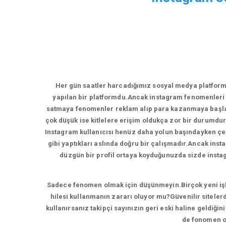
Her gün saatler harcadığımız sosyal medya platform
yapılan bir platformdu.Ancak instagram fenomenleri 
satmaya fenomenler reklam alıp para kazanmaya başladı
çok düşük ise kitlelere erişim oldukça zor bir durumdur
Instagram kullanıcısı henüz daha yolun başındayken çeşi
gibi yaptıkları aslında doğru bir çalışmadır.Ancak inst
düzgün bir profil ortaya koyduğunuzda sizde instagr
Sadece fenomen olmak için düşünmeyin.Birçok yeni işlet
hilesi kullanmanın zararı oluyor mu?Güvenilir sitelerd
kullanırsanız takipçi sayınızın geri eski haline geldiği
de fonomen ol