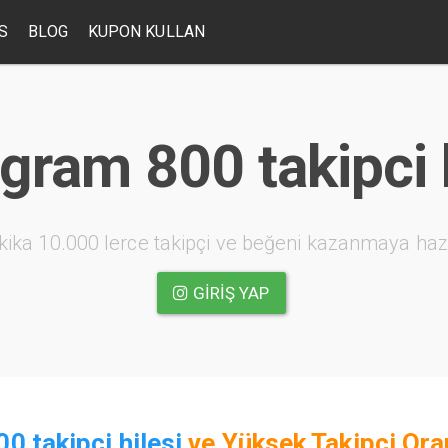
S
BLOG
KUPON KULLAN
gram 800 takipci 
kika 10.000 lerce takipçi ve beğeni kazanmaya haz
GIRIŞ YAP
0 takipci hilesi
ve
Yüksek Takipçi Ora