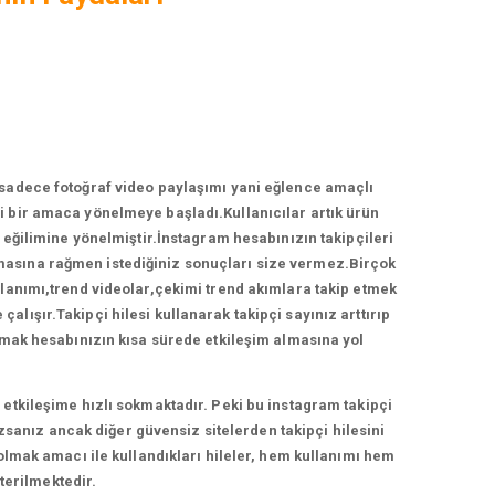
 sadece fotoğraf video paylaşımı yani eğlence amaçlı
 bir amaca yönelmeye başladı.Kullanıcılar artık ürün
ğilimine yönelmiştir.İnstagram hesabınızın takipçileri
ırmasına rağmen istediğiniz sonuçları size vermez.Birçok
llanımı,trend videolar,çekimi trend akımlara takip etmek
lışır.Takipçi hilesi kullanarak takipçi sayınız arttırıp
anmak hesabınızın kısa sürede etkileşim almasına yol
etkileşime hızlı sokmaktadır. Peki bu instagram takipçi
zsanız ancak diğer güvensiz sitelerden takipçi hilesini
 olmak amacı ile kullandıkları hileler, hem kullanımı hem
terilmektedir.