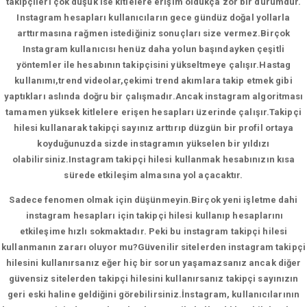
takipçileri çok düşük ise kitlelere erişim oldukça zor bir durumdur.
Instagram hesapları kullanıcıların gece gündüz doğal yollarla
arttırmasına rağmen istediğiniz sonuçları size vermez.Birçok
Instagram kullanıcısı henüz daha yolun başındayken çeşitli
yöntemler ile hesabının takipçisini yükseltmeye çalışır.Hastag
kullanımı,trend videolar,çekimi trend akımlara takip etmek gibi
yaptıkları aslında doğru bir çalışmadır.Ancak instagram algoritması
tamamen yüksek kitlelere erişen hesapları üzerinde çalışır.Takipçi
hilesi kullanarak takipçi sayınız arttırıp düzgün bir profil ortaya
koyduğunuzda sizde instagramın yükselen bir yıldızı
olabilirsiniz.Instagram takipçi hilesi kullanmak hesabınızın kısa
sürede etkileşim almasına yol açacaktır.
Sadece fenomen olmak için düşünmeyin.Birçok yeni işletme dahi
instagram hesapları için takipçi hilesi kullanıp hesaplarını
etkileşime hızlı sokmaktadır. Peki bu instagram takipçi hilesi
kullanmanın zararı oluyor mu?Güvenilir sitelerden instagram takipçi
hilesini kullanırsanız eğer hiç bir sorun yaşamazsanız ancak diğer
güvensiz sitelerden takipçi hilesini kullanırsanız takipçi sayınızın
geri eski haline geldiğini görebilirsiniz.İnstagram, kullanıcılarının