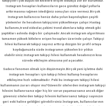
takipçileri çok düşük ise kitlelere erişim oldukça zor bir durumdur.
Instagram hesapları kullanıcıların gece gündüz doğal yollarla
arttırmasına rağmen istediğiniz sonuçları size vermez.Birçok
Instagram kullanıcısı henüz daha yolun başındayken çeşitli
yöntemler ile hesabının takipçisini yükseltmeye çalışır.Hastag
kullanımı,trend videolar,çekimi trend akımlara takip etmek gibi
yaptıkları aslında doğru bir çalışmadır.Ancak instagram algoritması
tamamen yüksek kitlelere erişen hesapları üzerinde çalışır.Takipçi
hilesi kullanarak takipçi sayınız arttırıp düzgün bir profil ortaya
koyduğunuzda sizde instagramın yükselen bir yıldızı
olabilirsiniz.Instagram takipçi hilesi kullanmak hesabınızın kısa
sürede etkileşim almasına yol açacaktır.
Sadece fenomen olmak için düşünmeyin.Birçok yeni işletme dahi
instagram hesapları için takipçi hilesi kullanıp hesaplarını
etkileşime hızlı sokmaktadır. Peki bu instagram takipçi hilesi
kullanmanın zararı oluyor mu?Güvenilir sitelerden instagram takipçi
hilesini kullanırsanız eğer hiç bir sorun yaşamazsanız ancak diğer
güvensiz sitelerden takipçi hilesini kullanırsanız takipçi sayınızın
geri eski haline geldiğini görebilirsiniz.İnstagram, kullanıcılarının