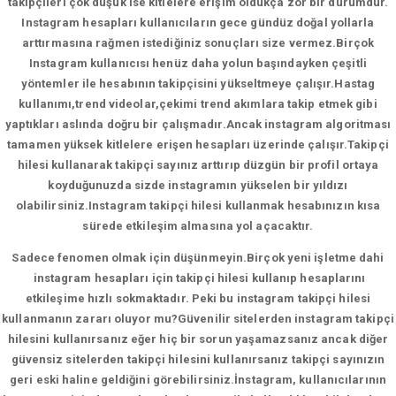
takipçileri çok düşük ise kitlelere erişim oldukça zor bir durumdur.
Instagram hesapları kullanıcıların gece gündüz doğal yollarla
arttırmasına rağmen istediğiniz sonuçları size vermez.Birçok
Instagram kullanıcısı henüz daha yolun başındayken çeşitli
yöntemler ile hesabının takipçisini yükseltmeye çalışır.Hastag
kullanımı,trend videolar,çekimi trend akımlara takip etmek gibi
yaptıkları aslında doğru bir çalışmadır.Ancak instagram algoritması
tamamen yüksek kitlelere erişen hesapları üzerinde çalışır.Takipçi
hilesi kullanarak takipçi sayınız arttırıp düzgün bir profil ortaya
koyduğunuzda sizde instagramın yükselen bir yıldızı
olabilirsiniz.Instagram takipçi hilesi kullanmak hesabınızın kısa
sürede etkileşim almasına yol açacaktır.
Sadece fenomen olmak için düşünmeyin.Birçok yeni işletme dahi
instagram hesapları için takipçi hilesi kullanıp hesaplarını
etkileşime hızlı sokmaktadır. Peki bu instagram takipçi hilesi
kullanmanın zararı oluyor mu?Güvenilir sitelerden instagram takipçi
hilesini kullanırsanız eğer hiç bir sorun yaşamazsanız ancak diğer
güvensiz sitelerden takipçi hilesini kullanırsanız takipçi sayınızın
geri eski haline geldiğini görebilirsiniz.İnstagram, kullanıcılarının