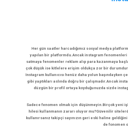
Her gün saatler harcadığımız sosyal medya platform
yapılan bir platformdu.Ancak instagram fenomenleri 
satmaya fenomenler reklam alıp para kazanmaya başladı
çok düşük ise kitlelere erişim oldukça zor bir durumdur
Instagram kullanıcısı henüz daha yolun başındayken çeşi
gibi yaptıkları aslında doğru bir çalışmadır.Ancak inst
düzgün bir profil ortaya koyduğunuzda sizde instagr
Sadece fenomen olmak için düşünmeyin.Birçok yeni işlet
hilesi kullanmanın zararı oluyor mu?Güvenilir sitelerd
kullanırsanız takipçi sayınızın geri eski haline geldiği
de fonomen ol