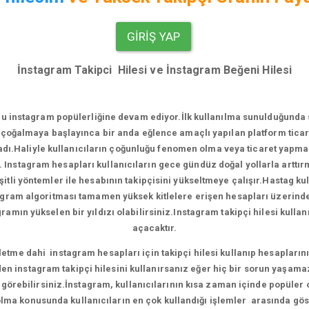
GIRIŞ YAP
İnstagram Takipci Hilesi ve İnstagram Beğeni Hilesi
u instagram popülerliğine devam ediyor.
İlk kullanılma sunulduğunda
çoğalmaya başlayınca bir anda eğlence amaçlı yapılan platform ticari
.Haliyle kullanıcıların çoğunluğu fenomen olma veya ticaret yapma e
. Instagram hesapları kullanıcıların gece gündüz doğal yollarla artt
tli yöntemler ile hesabının takipçisini yükseltmeye çalışır.Hastag ku
agram algoritması tamamen yüksek kitlelere erişen hesapları üzerinde ça
amın yükselen bir yıldızı olabilirsiniz.Instagram takipçi hilesi kull
açacaktır.
me dahi instagram hesapları için takipçi hilesi kullanıp hesaplarını 
en instagram takipçi hilesini kullanırsanız eğer hiç bir sorun yaşama
ni görebilirsiniz.İnstagram, kullanıcılarının kısa zaman içinde popüler
ma konusunda kullanıcıların en çok kullandığı işlemler arasında gös