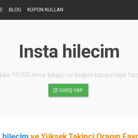
S
BLOG
KUPON KULLAN
Insta hilecim
kika 10.000 lerce takipçi ve beğeni kazanmaya haz
GIRIŞ YAP
 hilecim
ve
Yüksek Takipçi Oranın Fayd