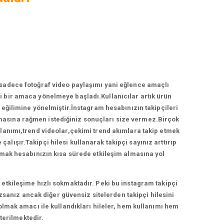
 sadece fotoğraf video paylaşımı yani eğlence amaçlı
 bir amaca yönelmeye başladı.Kullanıcılar artık ürün
ğilimine yönelmiştir.İnstagram hesabınızın takipçileri
ırmasına rağmen istediğiniz sonuçları size vermez.Birçok
llanımı,trend videolar,çekimi trend akımlara takip etmek
lışır.Takipçi hilesi kullanarak takipçi sayınız arttırıp
anmak hesabınızın kısa sürede etkileşim almasına yol
etkileşime hızlı sokmaktadır. Peki bu instagram takipçi
zsanız ancak diğer güvensiz sitelerden takipçi hilesini
 olmak amacı ile kullandıkları hileler, hem kullanımı hem
terilmektedir.