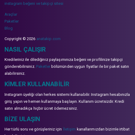
instagram beğeni ve takipçi sitesi
Araçlar
Paketler
Blog
Copyright © 2026
anatakip.com
NASIL ÇALIŞIR
Kredileriniz ile dilediğiniz paylaşımınıza beğeni ve profilinize takipçi
gönderebilirsiniz.
Paketler
bölümünden uygun fiyatlar ile bir paket satın
alabilirsiniz.
KIMLER KULLANABILIR
Instagram üyeliği olan herkes sistemi kullanabilir. Instagram hesabınızla
giriş yapın ve hemen kullanmaya başlayın. Kullanım ücretsizdir. Kredi
satın almadıkça hiçbir ücret ödemezsiniz.
BIZE ULAŞIN
Her türlü soru ve görüşleriniz için
İletişim
kanallarımızdan bizimle irtibat