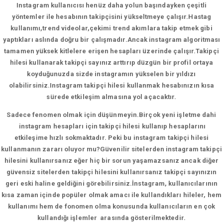
Instagram kullanıcısı henüz daha yolun başındayken çeşitli
yöntemler ile hesabının takipçisini yükseltmeye çalışır.Hastag
kullanımı,trend videolar,çekimi trend akımlara takip etmek gibi
yaptıkları aslında doğru bir çalışmadır.Ancak instagram algoritması
tamamen yüksek kitlelere erişen hesapları üzerinde çalışır.Takipçi
hilesi kullanarak takipçi sayınız arttırıp düzgün bir profil ortaya
koyduğunuzda sizde instagramın yükselen bir yıldızı
olabilirsiniz.Instagram takipçi hilesi kullanmak hesabınızın kısa
sürede etkileşim almasına yol açacaktır.
Sadece fenomen olmak için düşünmeyin.Birçok yeni işletme dahi
instagram hesapları için takipçi hilesi kullanıp hesaplarını
etkileşime hızlı sokmaktadır. Peki bu instagram takipçi hilesi
kullanmanın zararı oluyor mu?Güvenilir sitelerden instagram takipçi
hilesini kullanırsanız eğer hiç bir sorun yaşamazsanız ancak diğer
güvensiz sitelerden takipçi hilesini kullanırsanız takipçi sayınızın
geri eski haline geldiğini görebilirsiniz.İnstagram, kullanıcılarının
kısa zaman içinde popüler olmak amacı ile kullandıkları hileler, hem
kullanımı hem de fonomen olma konusunda kullanıcıların en çok
kullandığı işlemler arasında gösterilmektedir.