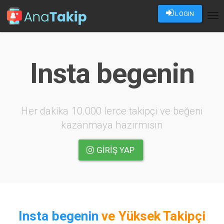
LOGIN
Tog
nav
Insta begenin
Her dakika 10.000 lerce takipçi ve beğeni
kazanmaya hazırmısın
GIRIŞ YAP
Insta begenin
ve
Yüksek Takipçi